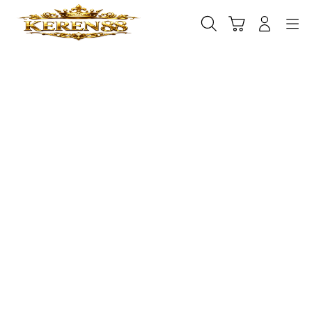
Skip
to
Cari
Troli
Login
Navigation
content