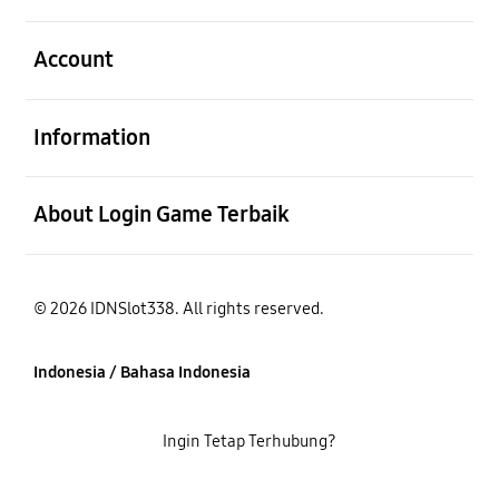
Buka
Account
Buka
Information
Buka
About Login Game Terbaik
© 2026 IDNSlot338. All rights reserved.
Indonesia / Bahasa Indonesia
Ingin Tetap Terhubung?