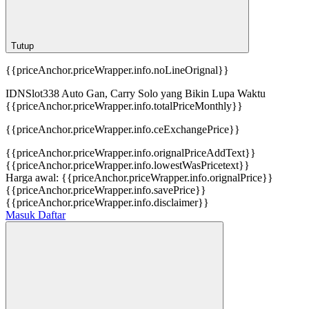
Tutup
{{priceAnchor.priceWrapper.info.noLineOrignal}}
IDNSlot338 Auto Gan, Carry Solo yang Bikin Lupa Waktu
{{priceAnchor.priceWrapper.info.totalPriceMonthly}}
{{priceAnchor.priceWrapper.info.ceExchangePrice}}
{{priceAnchor.priceWrapper.info.orignalPriceAddText}}
{{priceAnchor.priceWrapper.info.lowestWasPricetext}}
Harga awal:
{{priceAnchor.priceWrapper.info.orignalPrice}}
{{priceAnchor.priceWrapper.info.savePrice}}
{{priceAnchor.priceWrapper.info.disclaimer}}
Masuk
Daftar