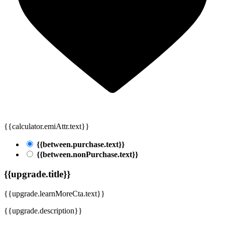
{{calculator.emiAttr.text}}
{{between.purchase.text}}
{{between.nonPurchase.text}}
{{upgrade.title}}
{{upgrade.learnMoreCta.text}}
{{upgrade.description}}