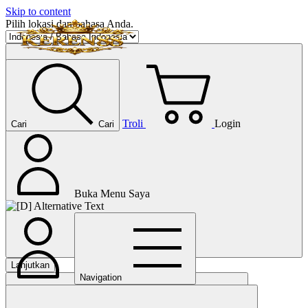
Skip to content
Pilih lokasi dan bahasa Anda.
Troli
Login
Cari
Cari
Buka Menu Saya
Lanjutkan
Navigation